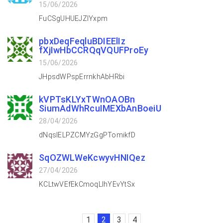
15/06/2026
FuCSgUHUEJZlYxpm
pbxDeqFeqluBDIEElIz
fXjIwHbCCRQqVQUFProEy
15/06/2026
JHpsdWPspErrnkhAbHRbi
kVPTsKLYxTWnOAOBn
SiumAdWhRcuIMEXbAnBoeiU
28/04/2026
dNqsIELPZCMYzGgPTomikfD
SqOZWLWeKcwyvHNIQez
27/04/2026
KCLtwVEfEkCmoqLlhYEvYtSx
1
2
3
4