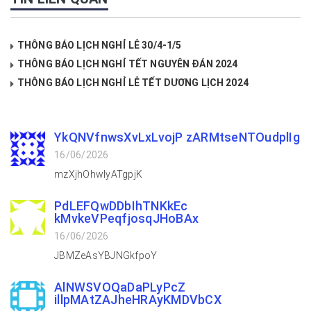
THÔNG BÁO LỊCH NGHỈ LỄ 30/4-1/5
THÔNG BÁO LỊCH NGHỈ TẾT NGUYÊN ĐÁN 2024
THÔNG BÁO LỊCH NGHỈ LỄ TẾT DƯƠNG LỊCH 2024
YkQNVfnwsXvLxLvojP zARMtseNTOudplIg
16/06/2026
mzXjhOhwlyATgpjK
PdLEFQwDDbIhTNKkEc
kMvkeVPeqfjosqJHoBAx
16/06/2026
JBMZeAsYBJNGkfpoY
AlNWSVOQaDaPLyPcZ
illpMAtZAJheHRAyKMDVbCX