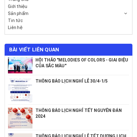
Giới thiệu
Sản phẩm
Tin tức
Liên hệ
BÀI VIẾT LIÊN QUAN
HỘI THẢO "MELODIES OF COLORS - GIAI ĐIỆU
CỦA SẮC MÀU"
THÔNG BÁO LỊCH NGHỈ LỄ 30/4-1/5
THÔNG BÁO LỊCH NGHỈ TẾT NGUYÊN ĐÁN
2024
THÔNG BÁO LỊCH NGHỈ LỄ TẾT DƯƠNG LỊCH